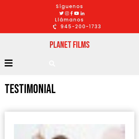
Síguenos
Llámanos
945-200-1733
Planet Films
Testimonial